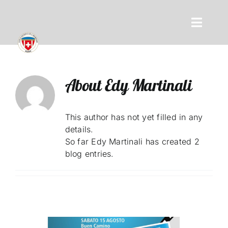
Skip
to
Toggle
content
Naviga
Lezioni private
About
Edy Martinali
Corsi sci
This author has not yet filled in any
Lezioni private fondo
details.
So far Edy Martinali has created 2
Noleggio
blog entries.
Ciaspolate
Attività per genitori