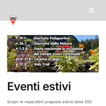
Skip
to
Toggle
content
Naviga
Lezioni private
Corsi sci
Lezioni private fondo
Noleggio
Eventi estivi
Ciaspolate
Attività per genitori
Scopri le imperdibili proposte estive della SSS