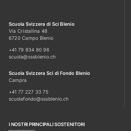
Scuola Svizzera di Sci Blenio
Via Cristallina 48
6720 Campo Blenio
+41 79 834 80 96
scuola@sssblenio.ch
Scuola Svizzera Sci di Fondo Blenio
Campra
+41 77 227 33 75
scuolafondo@sssblenio.ch
I NOSTRI PRINCIPALI SOSTENITORI